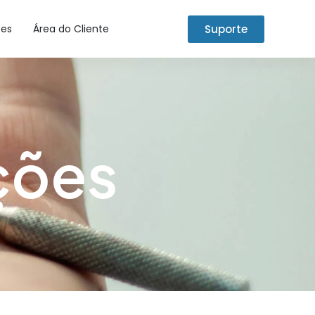
Suporte
tes
Área do Cliente
ções