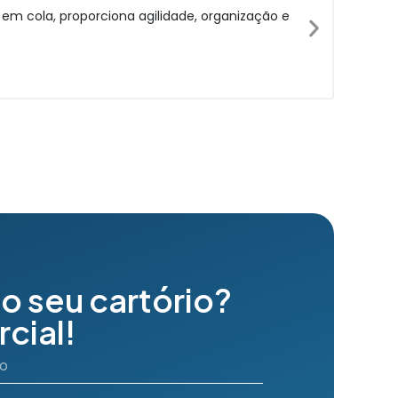
m cola, proporciona agilidade, organização e
Comu
Sai
o seu cartório?
cial!