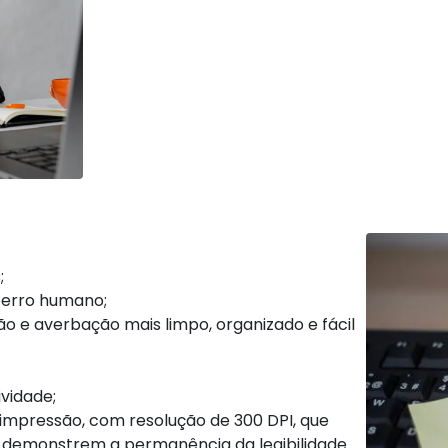
Principais vantagens
;
e erro humano;
ão e averbação mais limpo, organizado e fácil
ividade;
 impressão, com resolução de 300 DPI, que
ue demonstrem a permanência da legibilidade