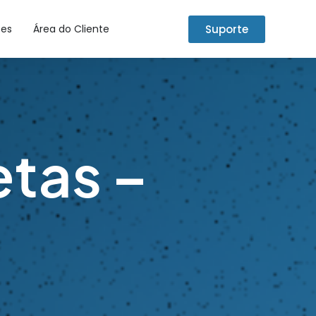
Suporte
tes
Área do Cliente
tas –