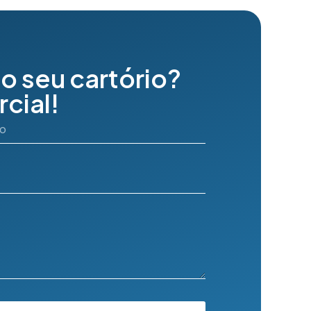
o seu cartório?
cial!