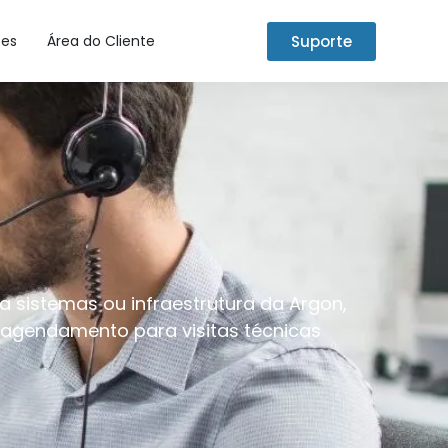
Suporte
tes
Área do Cliente
 sistemas ou infraestrutura da Argon,
 agendamento para visitas técnicas