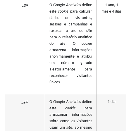
_ga
O
Google Analytics
define
1 ano, 1
este
cookie
para calcular
mês e 4 dias
dados de visitantes,
sessões e campanhas e
rastrear o uso do
site
para o relatório analítico
do
site
. O
cookie
armazena informações
anonimamente e atribui
um número gerado
aleatoriamente para
reconhecer visitantes
únicos.
_gid
O
Google Analytics
define
1 dia
este
cookie
para
armazenar informações
sobre como os visitantes
usam um
site
, ao mesmo