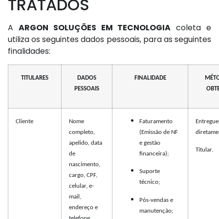
TRATADOS
A
ARGON SOLUÇÕES EM TECNOLOGIA
coleta e
utiliza os seguintes dados pessoais, para as seguintes
finalidades:
TITULARES
DADOS
FINALIDADE
MÉT
PESSOAIS
OBT
Cliente
Nome
Faturamento
Entregue
completo,
(Emissão de NF
diretame
apelido, data
e gestão
Titular.
de
financeira);
nascimento,
Suporte
cargo, CPF,
técnico;
celular, e-
mail,
Pós-vendas e
endereço e
manutenção;
telefone.