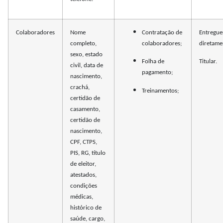
Colaboradores
Nome
Contratação de
Entregue
completo,
colaboradores;
diretame
sexo, estado
Folha de
Titular.
civil, data de
pagamento;
nascimento,
crachá,
Treinamentos;
certidão de
casamento,
certidão de
nascimento,
CPF, CTPS,
PIS, RG, título
de eleitor,
atestados,
condições
médicas,
histórico de
saúde, cargo,