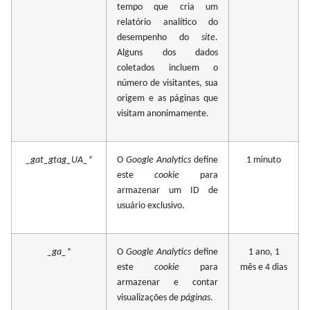
tempo que cria um
relatório analítico do
desempenho do
site
.
Alguns dos dados
coletados incluem o
número de visitantes, sua
origem e as páginas que
visitam anonimamente.
_gat_gtag_UA_*
O
Google Analytics
define
1 minuto
este
cookie
para
armazenar um ID de
usuário exclusivo.
_ga_*
O
Google Analytics
define
1 ano, 1
este
cookie
para
mês e 4 dias
armazenar e contar
visualizações de
páginas
.