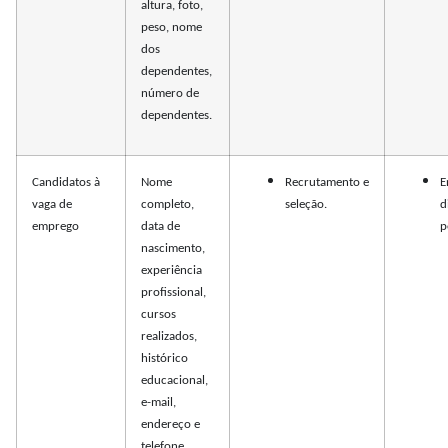
altura, foto,
peso, nome
dos
dependentes,
número de
dependentes.
Candidatos à
Nome
Recrutamento e
E
vaga de
completo,
seleção.
d
emprego
data de
p
nascimento,
experiência
profissional,
cursos
realizados,
histórico
educacional,
e-mail,
endereço e
telefone.