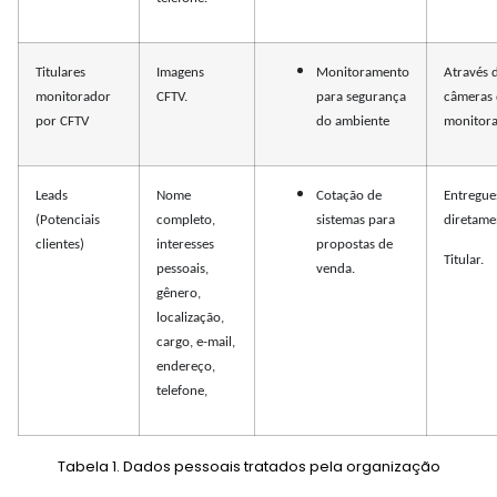
Titulares
Imagens
Monitoramento
Através 
monitorador
CFTV.
para segurança
câmeras 
por CFTV
do ambiente
monitor
Leads
Nome
Cotação de
Entregue
(Potenciais
completo,
sistemas para
diretame
clientes)
interesses
propostas de
Titular.
pessoais,
venda.
gênero,
localização,
cargo, e-mail,
endereço,
telefone,
Tabela 1. Dados pessoais tratados pela organização