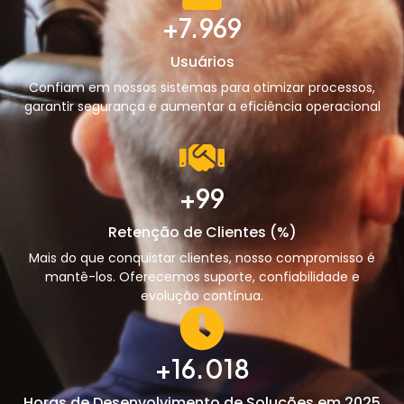
+
7.969
Usuários
Confiam em nossos sistemas para otimizar processos,
garantir segurança e aumentar a eficiência operacional
+
99
Retenção de Clientes (%)
Mais do que conquistar clientes, nosso compromisso é
mantê-los. Oferecemos suporte, confiabilidade e
evolução contínua.
+
16.018
Horas de Desenvolvimento de Soluções em 2025