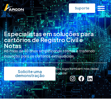
Suporte
Especialistas em soluções para
cartórios de Registro Civil e
Notas
Há mais de 30 anos simplificando rotinas e trazendo
inovação para os cartórios extrajudiciais.
Nos siga também nas redes
Solicite uma
sociais!
demonstração