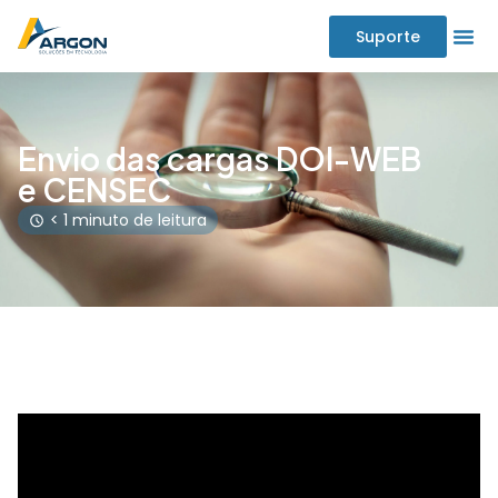
Suporte
Envio das cargas DOI-WEB
e CENSEC
< 1 minuto de leitura