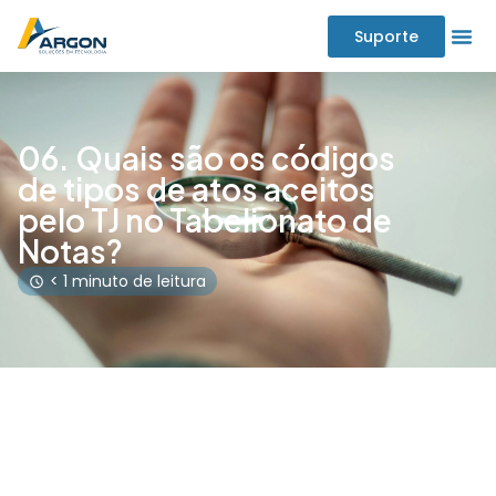
Suporte
06. Quais são os códigos
de tipos de atos aceitos
pelo TJ no Tabelionato de
Notas?
< 1 minuto de leitura