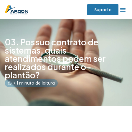
Suporte
03. Possuo contrato de
sistemas, quais
atendimentos podem ser
realizados durante o
plantão?
< 1 minuto de leitura