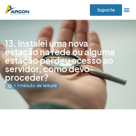
Suporte
13. Instalei uma nova
estação na rede ou alguma
estação perdeu acesso ao
servidor, como devo
proceder?
< 1 minuto de leitura