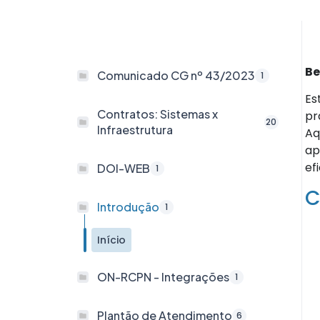
Be
Comunicado CG nº 43/2023
1
Es
Contratos: Sistemas x
pr
20
Infraestrutura
Aq
ap
ef
DOI-WEB
1
C
Introdução
1
Início
ON-RCPN - Integrações
1
Plantão de Atendimento
6