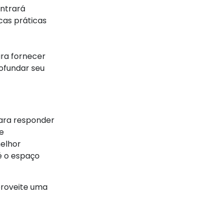
ontrará
cas práticas
ra fornecer
rofundar seu
para responder
e
elhor
é o espaço
aproveite uma