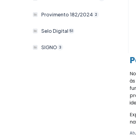
Provimento 182/2024
2
Selo Digital
51
SIGNO
3
P
No
às
fu
pr
id
Ex
na
At