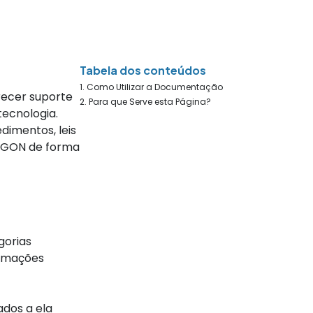
Tabela dos conteúdos
Como Utilizar a Documentação
erecer suporte
Para que Serve esta Página?
tecnologia.
dimentos, leis
 ARGON de forma
gorias
ormações
ados a ela