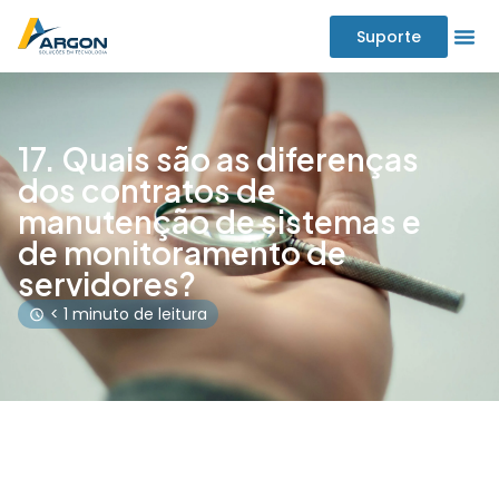
Suporte
17. Quais são as diferenças
dos contratos de
manutenção de sistemas e
de monitoramento de
servidores?
< 1 minuto de leitura