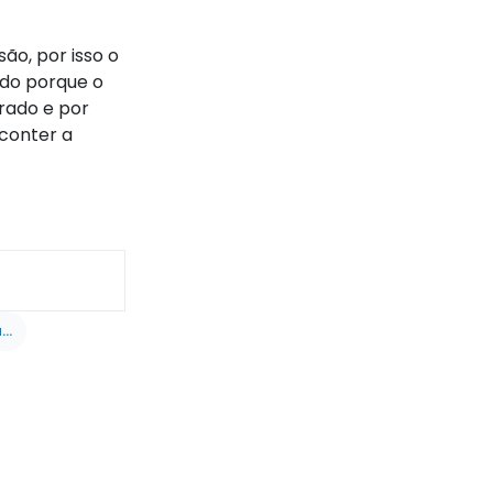
ão, por isso o
ado porque o
rado e por
 conter a
17. Caso uma certidão contendo erro seja entregue ao cliente e este retorne à serventia para trocá-la?