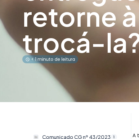
retorne à
trocá-la
< 1 minuto de leitura
A 
Comunicado CG nº 43/2023
1