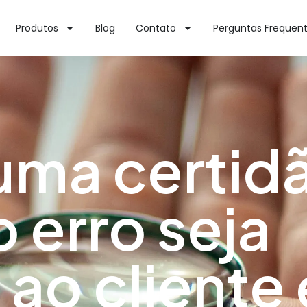
Produtos
Blog
Contato
Perguntas Frequen
 uma certid
 erro seja
ao cliente 