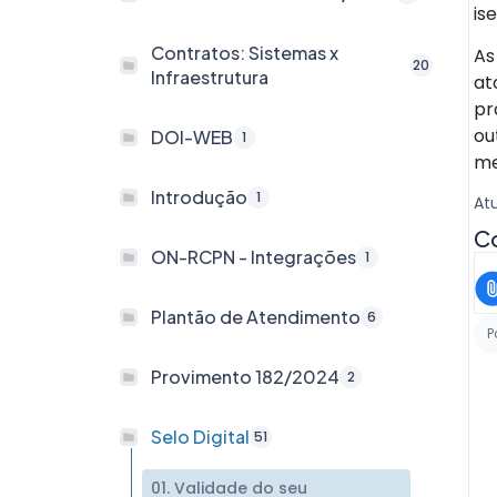
is
Contratos: Sistemas x
As
20
Infraestrutura
at
pr
ou
DOI-WEB
1
me
Introdução
1
At
Co
ON-RCPN - Integrações
1
Plantão de Atendimento
6
P
Provimento 182/2024
2
Selo Digital
51
01. Validade do seu