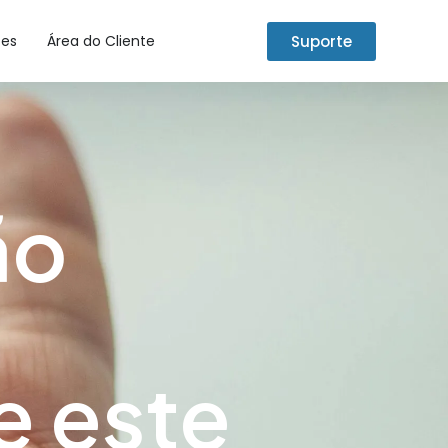
Suporte
tes
Área do Cliente
ão
e este