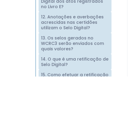
Digital dos atos registrados
no Livro E?
12. Anotações e averbações
acrescidas nas certidões
utilizam o Selo Digital?
13. Os selos gerados no
WCRC3 serão enviados com
quais valores?
14. O que é uma retificação de
Selo Digital?
15. Como efetuar a retificação
do selo digital de um livro do
Registro Civil?
16. Como efetuar a exclusão
ou retificação de um selo
digital de uma certidão de
Registro Civil?
17. Caso uma certidão
contendo erro seja entregue
ao cliente e este retorne à