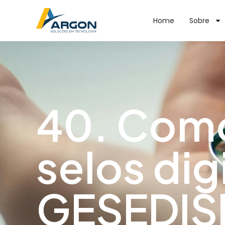
Home
Sobre
40. Como
selos dig
GESEDIS