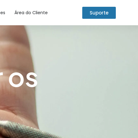
Suporte
tes
Área do Cliente
 os