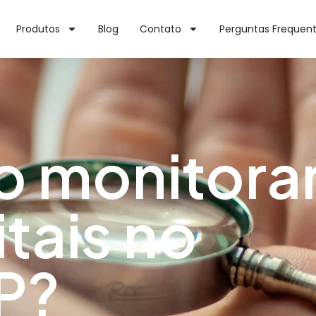
Produtos
Blog
Contato
Perguntas Frequen
 monitorar
itais no
P?