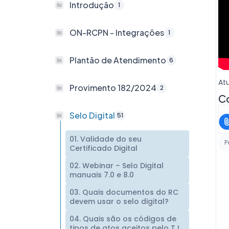
Introdução
1
ON-RCPN - Integrações
1
Plantão de Atendimento
6
At
Provimento 182/2024
2
Co
Selo Digital
51
01. Validade do seu
P
Certificado Digital
02. Webinar – Selo Digital
manuais 7.0 e 8.0
03. Quais documentos do RC
devem usar o selo digital?
04. Quais são os códigos de
tipos de atos aceitos pelo TJ