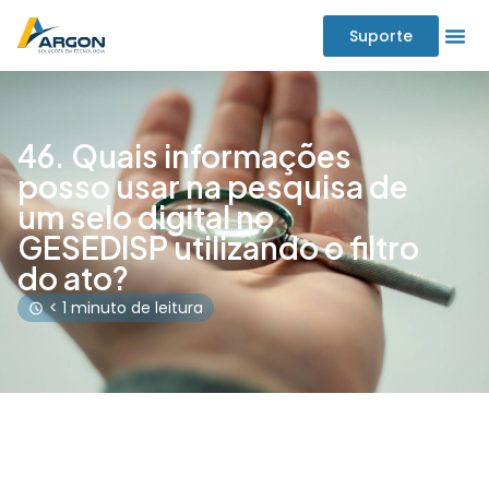
Suporte
46. Quais informações
posso usar na pesquisa de
um selo digital no
GESEDISP utilizando o filtro
do ato?
< 1 minuto de leitura