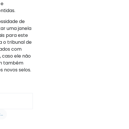
 e
ntidas.
essidade de
tar uma janela
is para este
 o tribunal de
erados com
, caso ele não
rém também
s novos selos.
32. Como gerar ou retificar o Selo Digital dos livros de procurações e escrituras no sistema WNotas?