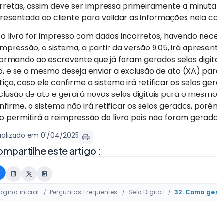
rretas, assim deve ser impressa primeiramente a minuta
resentada ao cliente para validar as informações nela co
 o livro for impresso com dados incorretos, havendo nec
impressão, o sistema, a partir da versão 9.05, irá apresen
formando ao escrevente que já foram gerados selos digita
o, e se o mesmo deseja enviar a exclusão de ato (XA) para
stiça, caso ele confirme o sistema irá retificar os selos g
clusão de ato e gerará novos selos digitais para o mesmo
nfirme, o sistema não irá retificar os selos gerados, po
o permitirá a reimpressão do livro pois não foram gerado
ualizado em 01/04/2025
mpartilhe este artigo :
ágina inicial
Perguntas Frequentes
Selo Digital