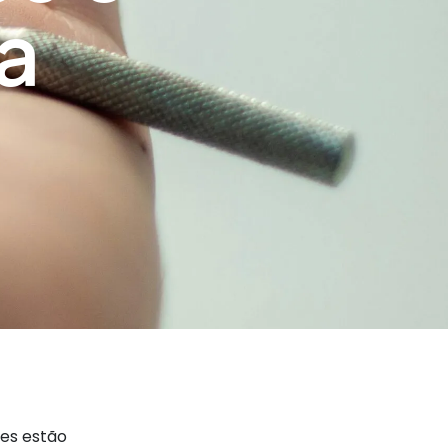
a
ões estão