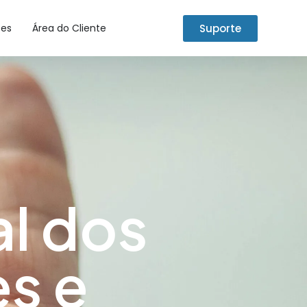
Suporte
tes
Área do Cliente
al dos
es e