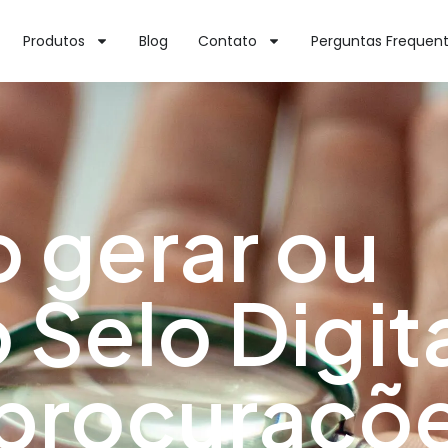
Produtos
Blog
Contato
Perguntas Frequen
 gerar ou
o Selo Digit
 procuraçõ