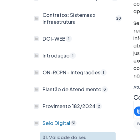
co
ap
Contratos: Sistemas x
20
Infraestrutura
Se
re
in
DOI-WEB
1
at
ju
Introdução
1
ex
co
ON-RCPN - Integrações
1
nã
At
Plantão de Atendimento
6
Co
Provimento 182/2024
2
Selo Digital
51
P
01. Validade do seu