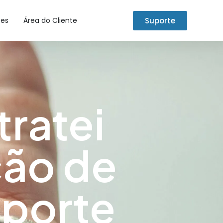
Suporte
tes
Área do Cliente
ratei
ção de
uporte