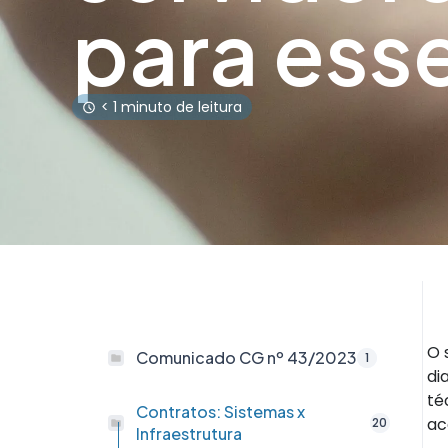
para ess
< 1 minuto de leitura
O 
Comunicado CG nº 43/2023
1
di
té
Contratos: Sistemas x
ac
20
Infraestrutura