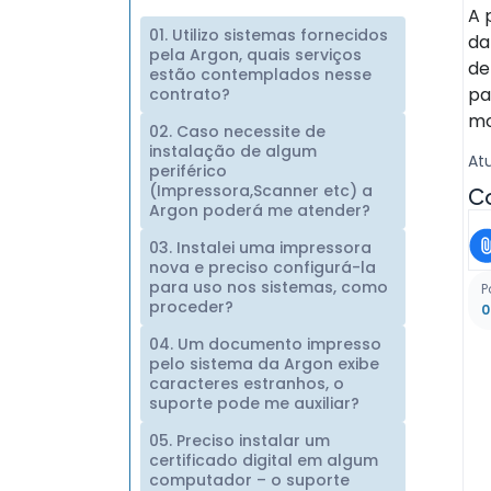
A 
01. Utilizo sistemas fornecidos
da
pela Argon, quais serviços
de
estão contemplados nesse
pa
contrato?
mo
02. Caso necessite de
instalação de algum
At
periférico
(Impressora,Scanner etc) a
Co
Argon poderá me atender?
03. Instalei uma impressora
nova e preciso configurá-la
para uso nos sistemas, como
P
proceder?
04. Um documento impresso
pelo sistema da Argon exibe
caracteres estranhos, o
suporte pode me auxiliar?
05. Preciso instalar um
certificado digital em algum
computador – o suporte