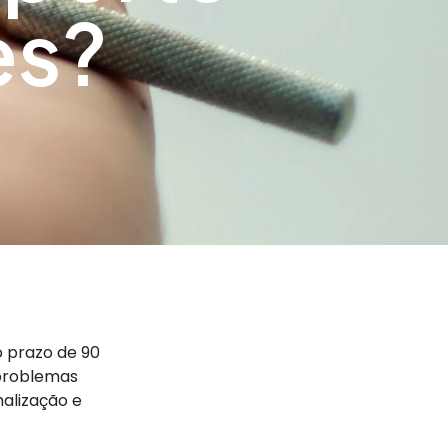
es?
o prazo de 90
 problemas
malização e