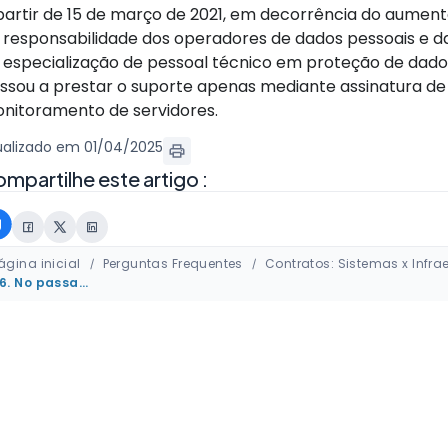
partir de 15 de março de 2021, em decorrência do aument
 responsabilidade dos operadores de dados pessoais e d
 especialização de pessoal técnico em proteção de dado
ssou a prestar o suporte apenas mediante assinatura de
nitoramento de servidores.
ualizado em 01/04/2025
mpartilhe este artigo :
ágina inicial
Perguntas Frequentes
Contratos: Sistemas x Infra
06. No passado contratei o serviço de instalação de servidores, tenho suporte para esses servidores?