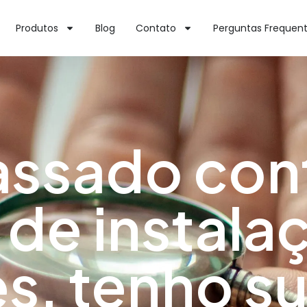
Produtos
Blog
Contato
Perguntas Frequen
assado cont
 de instala
es, tenho s