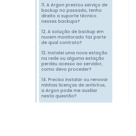
11. A Argon prestou serviço de
backup no passado, tenho
direito a suporte técnico
nesses backups?
12. A solução de backup em
nuvem monitorado faz parte
de qual contrato?
13. Instalei uma nova estação
na rede ou alguma estação
perdeu acesso ao servidor,
como devo proceder?
14. Preciso instalar ou renovar
minhas licenças de antivírus,
a Argon pode me auxiliar
nesta questão?
15. Estou fazendo adequações
na TI para cumprir o
Provimento 74 do CNJ, a
Argon pode me ajudar?
16. A Argon presta serviços de