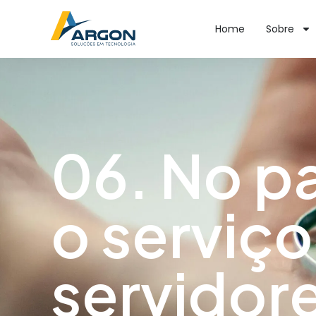
Home
Sobre
06. No p
o serviço
servidor