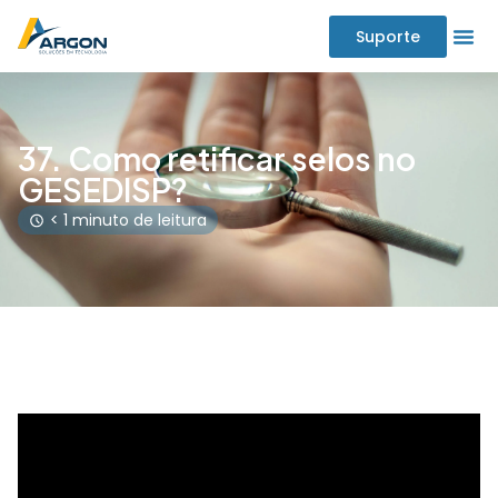
Suporte
37. Como retificar selos no
GESEDISP?
< 1 minuto de leitura