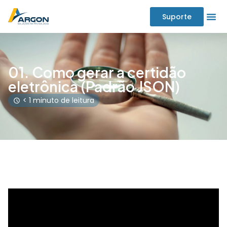
Suporte
01. Como gerar a certidão
eletrônica (Padrão JSON)
< 1 minuto de leitura