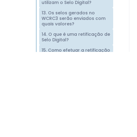
utilizam o Selo Digital?
13. Os selos gerados no
WCRC3 serão enviados com
quais valores?
14. O que é uma retificação de
Selo Digital?
15. Como efetuar a retificação
do selo digital de um livro do
Registro Civil?
16. Como efetuar a exclusão
ou retificação de um selo
digital de uma certidão de
Registro Civil?
17. Caso uma certidão
contendo erro seja entregue
ao cliente e este retorne à
serventia para trocá-la?
18. Como gerar o selo digital
para certidões do Provimento
13 (registro na maternidade)?