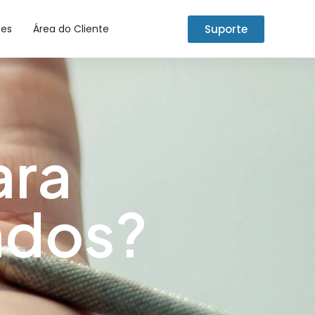
Suporte
tes
Área do Cliente
ara
ados?