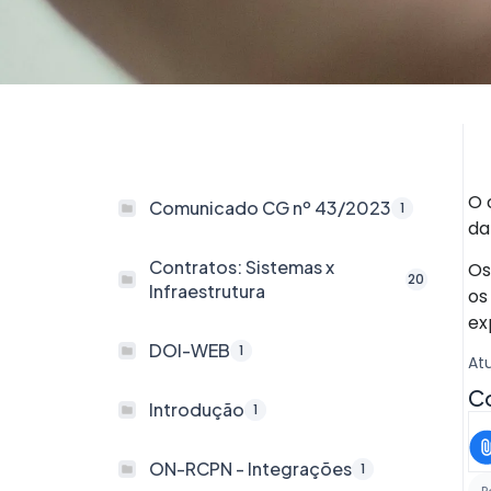
O 
Comunicado CG nº 43/2023
1
da
Contratos: Sistemas x
Os
20
Infraestrutura
os
ex
DOI-WEB
1
At
Co
Introdução
1
ON-RCPN - Integrações
1