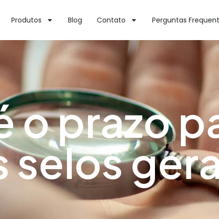
Produtos
Blog
Contato
Perguntas Frequen
é o prazo p
s selos ger