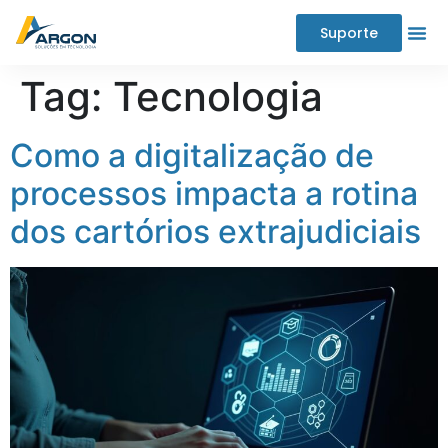
Suporte
Tag:
Tecnologia
Como a digitalização de
processos impacta a rotina
dos cartórios extrajudiciais