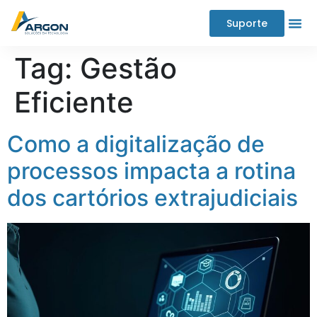
Suporte
Tag:
Gestão
Eficiente
Como a digitalização de
processos impacta a rotina
dos cartórios extrajudiciais