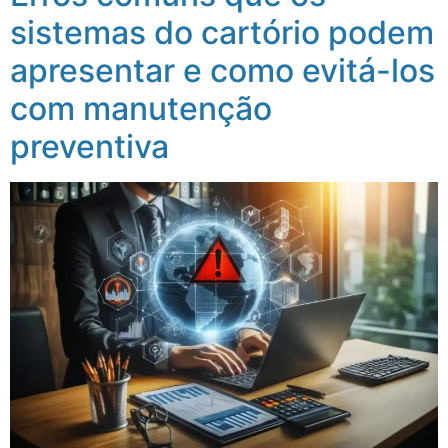
sistemas do cartório podem
apresentar e como evitá-los
com manutenção
preventiva