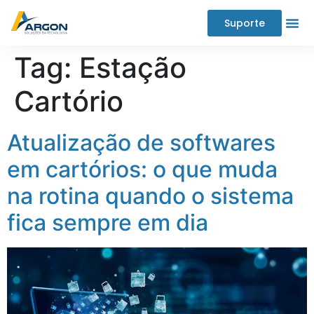
Suporte
Tag:
Estação
Cartório
Atualização de softwares
em cartórios: o que muda
na rotina quando o sistema
fica sempre em dia