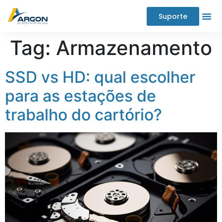
Suporte
Tag:
Armazenamento
SSD vs HD: qual escolher
para as estações de
trabalho do cartório?