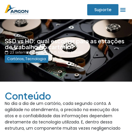
Suporte
SSD vs HD: qual escolher para as estações
de trabalho do cartório?
23 setembro 2025
15 Min. de Leitura
Cartórios
,
Tecnologia
Conteúdo
No dia a dia de um cartório, cada segundo conta. A
agilidade no atendimento, a precisão na execução dos
atos e a confiabilidade das informações dependem
diretamente da tecnologia utilizada. E, dentro dessa
estrutura, um componente muitas vezes negligenciado