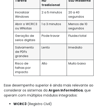
Tarefa
HD
SSD moderno
tradicional
Inicializar
2 a 5 minutos
20 a 40
Windows
segundos
Abrir o WCRC3
1 a 3 minutos
Menos de 10
ou WNotas
segundos
Geração de
Pode travar
Fluidez total
selos digitais
Salvamento
Lento
Imediato
de PDFs
grandes
Risco de
Alto
Muito baixo
falhas por
impacto
Esse desempenho superior é ainda mais relevante ao
considerar os sistemas da
Argon Informática
, que
operam com múltiplos módulos integrados:
WCRC3
(Registro Civil)