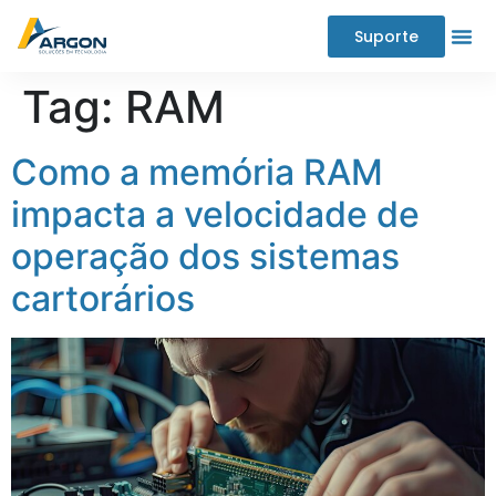
Suporte
Tag:
RAM
Como a memória RAM
impacta a velocidade de
operação dos sistemas
cartorários