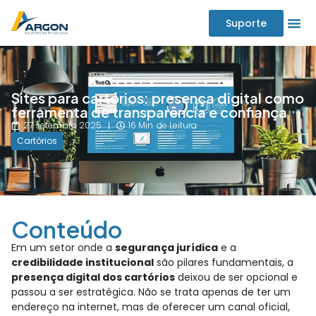
Suporte
Sites para cartórios: presença digital como
ferramenta de transparência e confiança
27 setembro 2025
16 Min. de Leitura
Cartórios
Conteúdo
Em um setor onde a
segurança jurídica
e a
credibilidade institucional
são pilares fundamentais, a
presença digital dos cartórios
deixou de ser opcional e
passou a ser estratégica. Não se trata apenas de ter um
endereço na internet, mas de oferecer um canal oficial,