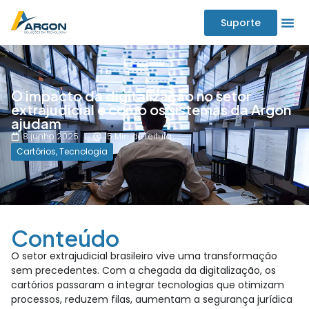
Suporte
O impacto da digitalização no setor
extrajudicial e como os sistemas da Argon
ajudam
8 junho 2025
15 Min. de Leitura
Cartórios
,
Tecnologia
Conteúdo
O setor extrajudicial brasileiro vive uma transformação
sem precedentes. Com a chegada da digitalização, os
cartórios passaram a integrar tecnologias que otimizam
processos, reduzem filas, aumentam a segurança jurídica