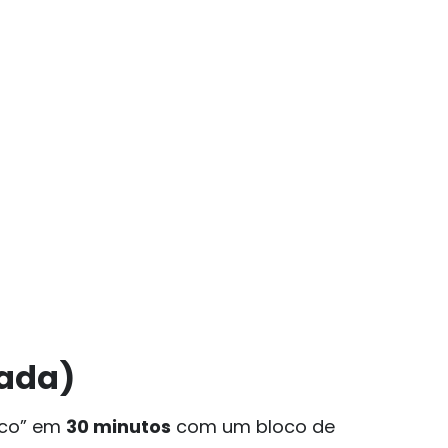
cada)
ico” em
30 minutos
com um bloco de