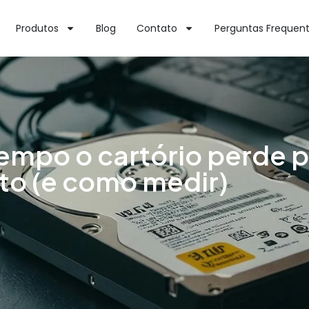
Produtos
Blog
Contato
Perguntas Frequen
empo o cartório perde 
o (e como medir)