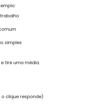
exemplo:
 trabalho
a comum
io simples
 e tire uma média.
o clique responde)