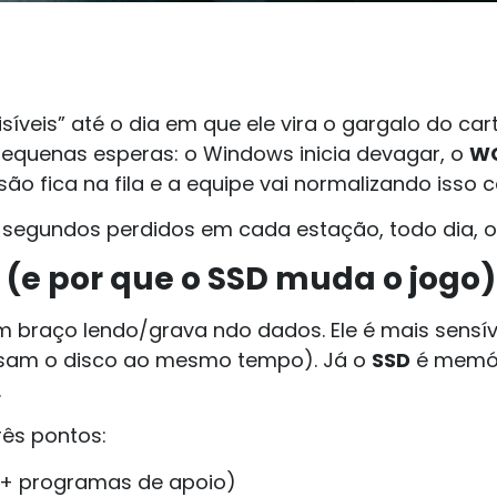
íveis” até o dia em que ele vira o gargalo do car
pequenas esperas: o Windows inicia devagar, o
W
ão fica na fila e a equipe vai normalizando isso 
 segundos perdidos em cada estação, todo dia, o
 (e por que o SSD muda o jogo)
 braço lendo/grava ndo dados. Ele é mais sensí
ssam o disco ao mesmo tempo). Já o
SSD
é memóri
.
rês pontos:
+ programas de apoio)