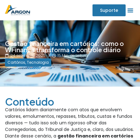
Suporte
Gestão financeira em cartórios: como o
WFinanca transforma o controle diário
24 setembro 2025
15 Min. de Leitura
Cartórios
,
Tecnologia
Conteúdo
Cartórios lidam diariamente com atos que envolvem
valores, emolumentos, repasses, tributos, custas e fundos
diversos — tudo isso sob um rigoroso olhar das
Corregedorias, do Tribunal de Justiça e, claro, dos usuários.
Diante desse cenário, a
gestão financeira em cartórios