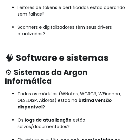
Leitores de tokens e certificados estão operando
sem falhas?
Scanners e digitalizadores têm seus drivers
atualizados?
🧠
Software e sistemas
⚙️
Sistemas da Argon
Informática
Todos os módulos (WNotas, WCRC3, WFinanca,
GESEDISP, Akioras) estão na
última versão
disponível
?
Os
logs de atualização
estão
salvos/documentados?
Os sistemas estão operando
sem lentidão ou