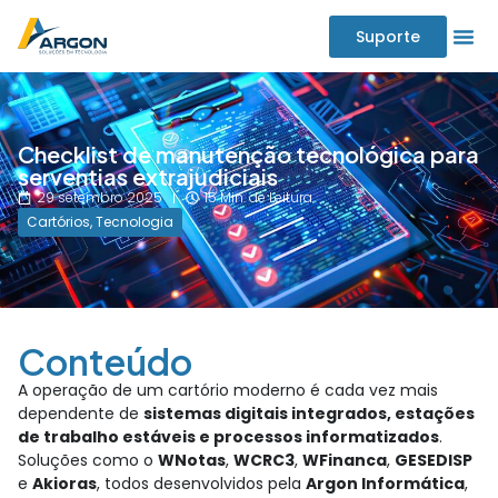
Suporte
Checklist de manutenção tecnológica para
serventias extrajudiciais
29 setembro 2025
15 Min. de Leitura
Cartórios
,
Tecnologia
Conteúdo
A operação de um cartório moderno é cada vez mais
dependente de
sistemas digitais integrados, estações
de trabalho estáveis e processos informatizados
.
Soluções como o
WNotas
,
WCRC3
,
WFinanca
,
GESEDISP
e
Akioras
, todos desenvolvidos pela
Argon Informática
,