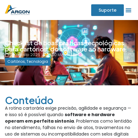
Suporte
Checklist de boas práticas tecnológicas
para cartórios: do software ao hardware
29 agosto 2025
20 Min. de Leitura
Cartórios
,
Tecnologia
Conteúdo
A rotina cartorária exige precisão, agilidade e segurança —
e isso só é possível quando
software e hardware
operam em perfeita sintonia
. Problemas como lentidão
no atendimento, falhas no envio de atos, travamentos no
uso de sistemas ou incompatibilidades com selos digitais