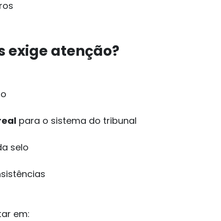
ros
os exige atenção?
do
real
para o sistema do tribunal
a selo
sistências
tar em: