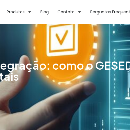
Produtos
Blog
Contato
Perguntas Frequen
tegração: como o GESED
tais