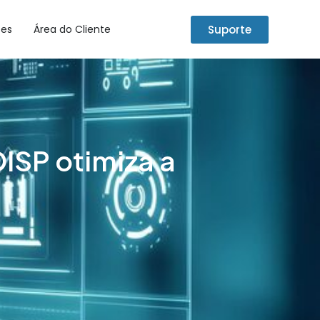
Suporte
tes
Área do Cliente
ISP otimiza a