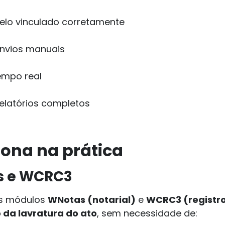
elo vinculado corretamente
envios manuais
empo real
relatórios completos
ona na prática
s e WCRC3
os módulos
WNotas (notarial)
e
WCRC3 (registro 
a lavratura do ato
, sem necessidade de: