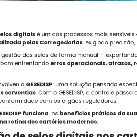
elos digitais
é um dos processos mais sensíveis da
alizada pelas Corregedorias
, exigindo precisão
 a gestão dos selos de forma manual — exportando
cabam enfrentando
erros operacionais, atrasos, 
nvolveu o
GESEDISP
: uma solução pensada espec
as serventias
. Com o GESEDISP, o controle passa 
 conformidade com os órgãos reguladores.
ESEDISP funciona
, os
benefícios práticos da su
 na rotina dos cartórios modernos
.
o de selos digitais nos car