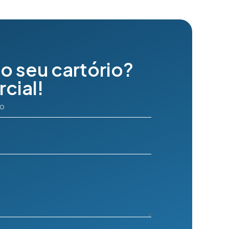
o seu cartório?
cial!