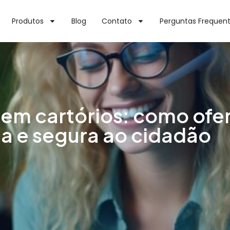
Produtos
Blog
Contato
Perguntas Frequen
 em cartórios: como ofe
a e segura ao cidadão