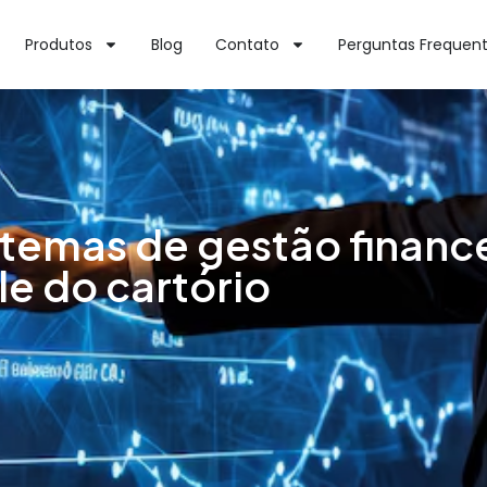
Produtos
Blog
Contato
Perguntas Frequen
stemas de gestão financ
e do cartório