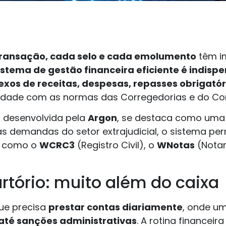
ransação, cada selo e cada emolumento
têm im
istema de gestão financeira eficiente é indisp
xos de receitas, despesas, repasses obrigatóri
idade com as normas das Corregedorias e do Con
o desenvolvida pela
Argon
, se destaca como uma 
as demandas do setor extrajudicial, o sistema pe
, como o
WCRC3
(Registro Civil), o
WNotas
(Notar
rtório: muito além do caixa
ue precisa
prestar contas diariamente
, onde u
 até sanções administrativas
. A rotina financeir