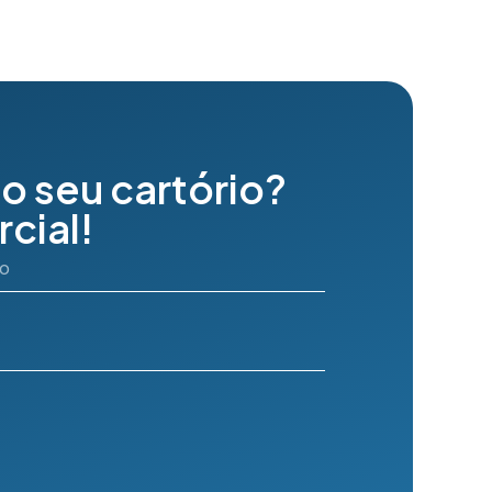
o seu cartório?
cial!