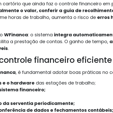
artório que ainda faz o controle financeiro em 
mente o valor, conferir a guia de recolhimento
ome horas de trabalho, aumenta o risco de
erros
 o
WFinanca
: o sistema
integra automaticament
cilita a prestação de contas. O ganho de tempo,
a
veis
.
ontrole financeiro eficiente
inanca
, é fundamental adotar boas práticas no c
s e o hardware
das estações de trabalho;
sistema financeiro;
o da serventia periodicamente;
onferência de dados e fechamentos contábeis