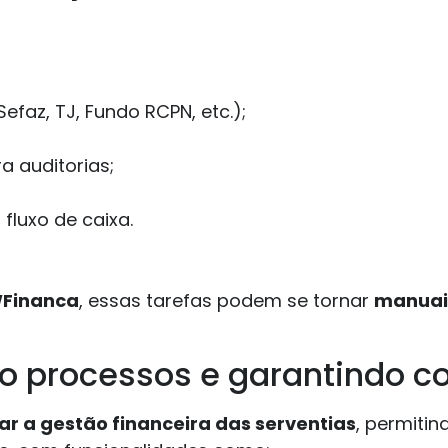
faz, TJ, Fundo RCPN, etc.);
a auditorias;
luxo de caixa.
Financa
, essas tarefas podem se tornar
manuais
do processos e garantindo 
tar a gestão financeira das serventias
, permitin