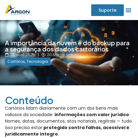
Suporte
A importância da nuvem e do backup para
a segurança dos dados cartorários
25 abril 2025
20 Min. de Leitura
Cartórios
,
Tecnologia
Conteúdo
Cartórios lidam diariamente com um dos bens mais
valiosos da sociedade:
informações com valor jurídico
.
Nomes, datas, documentos, atos notariais, regitrais — tudo
isso precisa estar
protegido contra falhas, acessível e
juridicamente íntegro
.