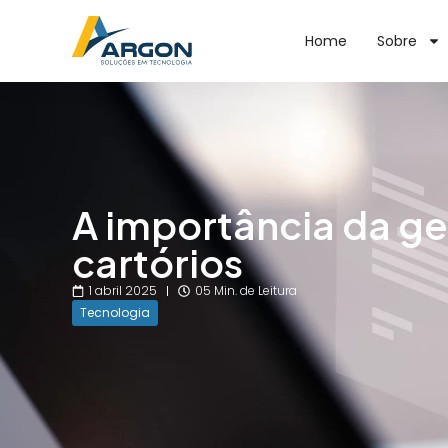
Home
Sobre
A importância da g
cartórios
1 abril 2025
05 Min. de Leitura
Tecnologia