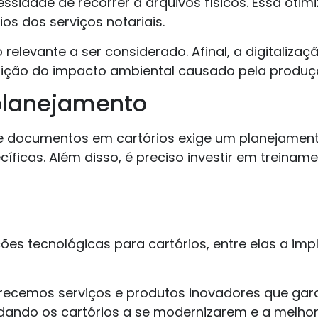
essidade de recorrer a arquivos físicos. Essa oti
os dos serviços notariais.
elevante a ser considerado. Afinal, a digitaliza
ição do impacto ambiental causado pela produçã
planejamento
de documentos em cartórios exige um planejame
ficas. Além disso, é preciso investir em trein
es tecnológicas para cartórios, entre elas a im
recemos serviços e produtos inovadores que gara
ando os cartórios a se modernizarem e a melhor