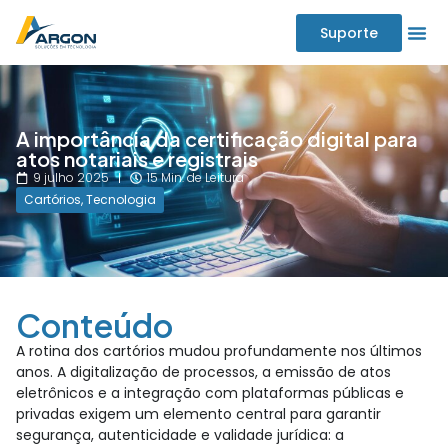
Suporte
A importância da certificação digital para
atos notariais e registrais
9 julho 2025
15 Min. de Leitura
Cartórios
,
Tecnologia
Conteúdo
A rotina dos cartórios mudou profundamente nos últimos
anos. A digitalização de processos, a emissão de atos
eletrônicos e a integração com plataformas públicas e
privadas exigem um elemento central para garantir
segurança, autenticidade e validade jurídica: a